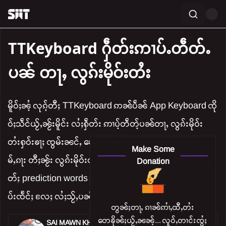
TTKeyboard ႁဵတ်းဢၢပ်ႉတဵတ်ႉ
ပၼ် တႃႇ လွၵ်းမိုဝ်းတႆး
မိူဝ်ႈၼႆႉ လုၵ်ႉတီႈ TTKeyboard ဢၼ်ပဵၼ် App Keyboard ၸို
ဝ်ႈသဵင်ယႂ်ႇၼႂ်းမိူင်း လႆႈႁဵတ်း ဢၢပ်ႉတဵတ်ႉပၼ်တႃႇ လွၵ်းမိုဝ်း
တႆးႁဝ်းၶႃႈ ၸွမ်းၼင်ႇ ၶေႃႈပိုၼ်ၽၢဝ်ႇ မိူဝ်ႈဝႃးၼၼ်ႉသေဢ
Make Some
မ်ႇၵႃး တီႈၼႂ်း လွၵ်းမိုဝ်းတႆးၼၼ်ႉ လႆႈသႂ်ႇပၼ်ပႃး ၶေႃႈလၢမ်းၶၢ
Donation
တ်ႈ prediction words ဢၼ်ဢိင်ၼိူဝ် ၶေႃႈၵႂၢမ်းၼႂ်းပပ်ႉသ
ပ်းၸႅင်ႈ လႄႈ လႆႈသႂ်ႇပၼ်ပႃး ႁၢင်ႈ Emoji ၽၢႆႇတႆး ၼၼ်ႉယဝ်ႉ။
တွၼ်ႈတႃႇ ၵၢၼ်ဢၢႆႇထီႇတႆး
တေၶိုၼ်ႈယႂ်ႇၼၼ်ႉ... လူဝ်ႇတၢင်းၸွႆႈ
SAI MAWN KHAM