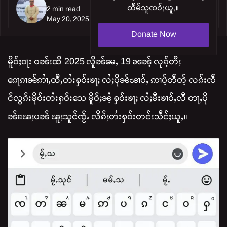
ထႅမ်သူၸဝ်ႈယူႇ။
2 min read
May 20, 2025
Donate Now
မိူဝ်ႈဝႃး ဝၼ်းထိ 2025 လိူၼ်မေႇ 19 ၼၼ်ႉ လုၵ်ႉတီႈ
ၵေႃၵၢၼ်ဢၢႆႇထီႇတႆးႁဝ်းၶႃႈ လႆႈပိုၼ်ၽၢဝ်ႇ ဢၢပ်ႉတဵတ်ႉ လၵ်းၸဵ
င်လွၵ်းမိုဝ်းတႆးႁဝ်းသေ မိူဝ်ႈၼႆႉ ႁဝ်းၶႃႈ လႆႈမီးၶၢဝ်ႇလီ တႃႇပို
ၼ်ၽႄႈပၼ် ၽူႈသူင်ၸႂ်ႉ လိၵ်ႈတႆးႁဝ်းတင်းသဵင်ႈယူႇ။