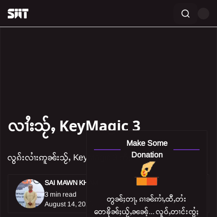
လၢႆးသႂ်ႇ KeyMagic 3
Make Some
Donation
လွၵ်းလၢႆးဢူၼ်းသႂ်ႇ KeyMagic 3 တီႈ Windows
SAI MAWN KHAM
3 min read
တွၼ်ႈတႃႇ ၵၢၼ်ဢၢႆႇထီႇတႆး
August 14, 2025
တေၶိုၼ်ႈယႂ်ႇၼၼ်ႉ... လူဝ်ႇတၢင်းၸွႆႈ