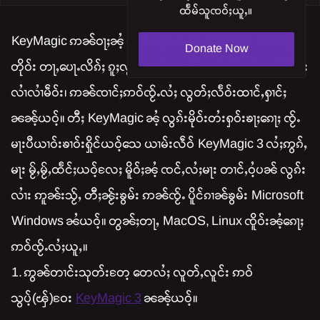
ထႅမ်သူၸဝ်ႈယူႇ။
KeyMagic ဢၼ်ဝႃႈၼႆႉ ပဵၼ် ပရူဝ်ႇၵရမ်ႇ လွၵ်းမိုဝ်း ဢၼ်ၸႂ်ႉ
Donate Now
တိုဝ်း တႃႇပေႃႉလိၵ်ႈ ၵူႈလွင်ႈလွင်ႈ ဢၼ်ၸၢင်ႈသႂ်ႇလႆႈ လွၵ်းမိုဝ်း
လၢႆလၢႆမဵဝ်း၊ ဢၼ်ၸၢင်ႈဢဝ်ၸႂ်ႉလႆႈ လွတ်ႈလႅဝ်းထၢင်ႇႁၢင်ႈ
ၼၼ်ႉယဝ်ႉ။ တီႈ KeyMagic ၼႆႉ လွၵ်းမိုဝ်းတႆးႁဝ်းၶႃႈၵေႃႈ ၸႂ်ႉ
မႃးပီယၢဝ်းၶၢဝ်းႁိုင်ယဝ်ႉသေ ယၢမ်းလဵဝ် KeyMagic 3 လႆႈဢွၵ်ႇ
မႃး မႂ်ႇမႂ်ႇထႅင်ႈယဝ်ႉလႄႈ မိူဝ်ႈၼႆႉ ၸင်ႇလႆႈမႃး တၢင်ႇဝႆႉပၼ် လွၵ်း
လၢႆး ဢူၼ်းသႂ်ႇ တီႈၼႂ်းၶွမ်း ဢၼ်ၸႂ်ႉ ပိူင်ၵၢၼ်ၶွမ်း Microsoft
Windows ၼႆယဝ်ႉ။ တွၼ်ႈတႃႇ MacOS, Linux ၸိူဝ်းၼႆႉၵေႃႈ
ဢဝ်ၸႂ်ႉလႆႈယူႇ။
1. ဢွၼ်တၢင်းသုတ်းတႄႉ တေလႆႈ လူတ်ႇလူင်း ဢဝ်
သွပ်ႉ(ၾ်)ဝႄး
KeyMagic 3
ၼၼ်ႉယဝ်ႉ။