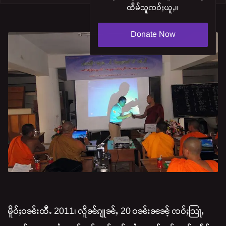
ထႅမ်သူၸဝ်ႈယူႇ။
Donate Now
မိူဝ်ႈဝၼ်းထီႉ 2011၊ လိူၼ်ၵျုၼ်ႇ 20 ဝၼ်းၼၼ်ႉ ၸဝ်ႈသြႃႇ