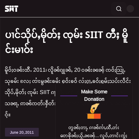
ပၢင်သိုပ်ႇမိုတ်ႈ ၸုမ်း SIIT တီႈ မိူ
င်းမၢဝ်း
မိူဝ်ႈဝၼ်းထီႉ 2011၊ လိူၼ်ၵျုၼ်ႇ 20 ဝၼ်းၼၼ်ႉ ၸဝ်ႈသြႃႇ
သုၶမ်း လႄႈ ၸၢႆးမွၼ်းၶမ်း ႁဝ်းၶဝ် လႆႈၵႂႃႇၶဝ်ႈႁူမ်ႈသပ်းလႅင်း
Make Some
သိုပ်ႇမိုတ်ႈ ၸုမ်း SIIT ၵႃႈတီႈ ပၢင်ၽိုၵ်းၽွၼ်ႉ ၼႃႈၵၢၼ်သႃႇ
Donation
သၼႃႇ ဢၼ်ၸတ်းႁဵတ်းတီႈ ဝတ်ႉၸႄႈၵဝ်ႇ၊ မိူင်းမၢဝ်း ၼၼ်ႉယ
ဝ်ႉ။
တွၼ်ႈတႃႇ ၵၢၼ်ဢၢႆႇထီႇတႆး
June 20, 2011
တေၶိုၼ်ႈယႂ်ႇၼၼ်ႉ... လူဝ်ႇတၢင်းၸွႆႈ