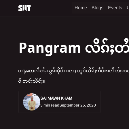
Home
Blogs
Events
U
Pangram လိၵ်ႈတႆ
တႃႇတေလႅၼ်ႇလွၵ်းမိုဝ်း လႄႈ တူဝ်လိၵ်ႈဢႅင်းၵလဵတ်ႈၼၼ်ႉ
ဝ် တင်းသဵင်ႈ။
SAI MAWN KHAM
3 min read
September 25, 2020