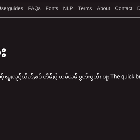
serguides
FAQs
Fonts
NLP
Terms
About
Contact
D
း
 ၽူႈလူင်ႉလႅၼ်ႇၶဝ် တႅမ်ႈဝႆႉ ယမ်ယမ် ပွတ်းပွတ်း ဝႃႈ The quick 