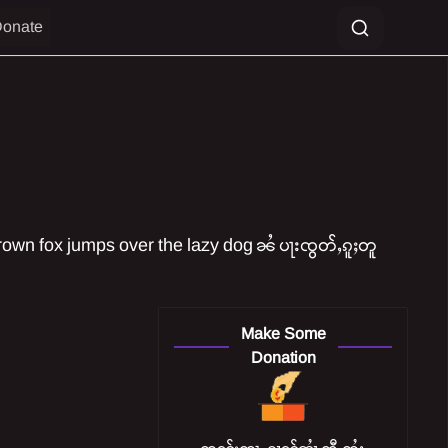
onate
brown fox jumps over the lazy dog ၼႆ ပႃးၸွတ်ႇၵူႈတူ
Make Some
Donation