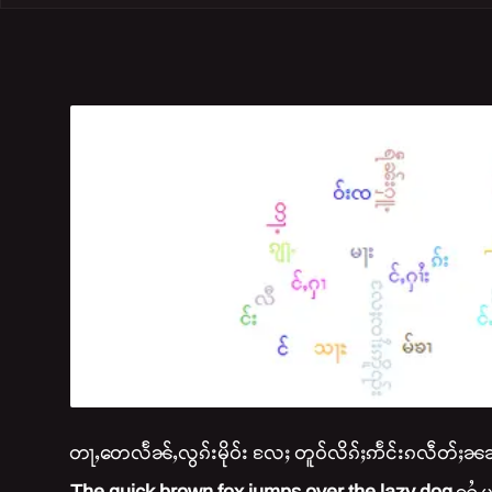
တႃႇတေလႅၼ်ႇလွၵ်းမိုဝ်း လႄႈ တူဝ်လိၵ်ႈဢႅင်းၵလဵတ်ႈၼၼ်ႉ 