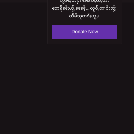
တွၼ်ႈတႃႇ ၵၢၼ်ဢၢႆႇထီႇတႆး
တေၶိုၼ်ႈယႂ်ႇၼၼ်ႉ... လူဝ်ႇတၢင်းၸွႆႈ
ထႅမ်သူၸဝ်ႈယူႇ။
Donate Now