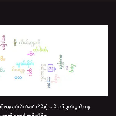
ၽူႈလူင်ႉလႅၼ်ႇၶဝ် တႅမ်ႈဝႆႉ ယမ်ယမ် ပွတ်းပွတ်း ဝႃႈ